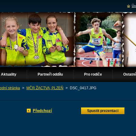
Úv
Aktuality
Partneři oddílu
Pro rodiče
Ostatní
odní stránka
>
MČR ŽACTVA, PLZEŇ
>
DSC_0417.JPG
Předchozí
Spustit prezentaci