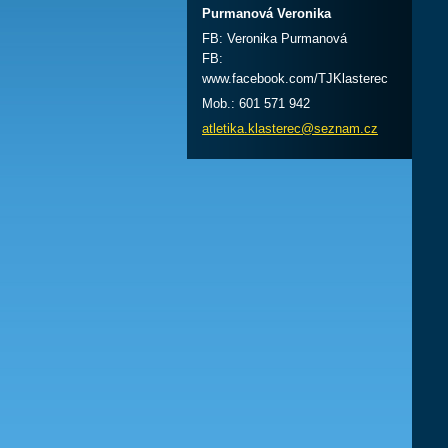
Purmanová Veronika
FB: Veronika Purmanová
FB:
www.facebook.com/TJKlasterec
Mob.: 601 571 942
atletika
.klaster
ec@sezna
m.cz