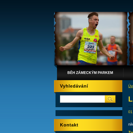
BĚH ZÁMECKÝM PARKEM
Vyhledávání
Úv
L
01
ni
Kontakt
Zp