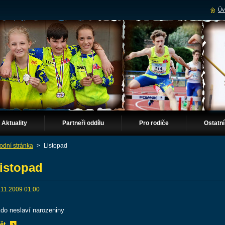
Úv
Aktuality
Partneři oddílu
Pro rodiče
Ostatní
odní stránka
>
Listopad
istopad
.11.2009 01:00
kdo neslaví narozeniny
ět