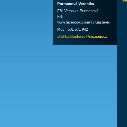
Purmanová Veronika
FB: Veronika Purmanová
FB:
www.facebook.com/TJKlasterec
Mob.: 601 571 942
atletika
.klaster
ec@sezna
m.cz