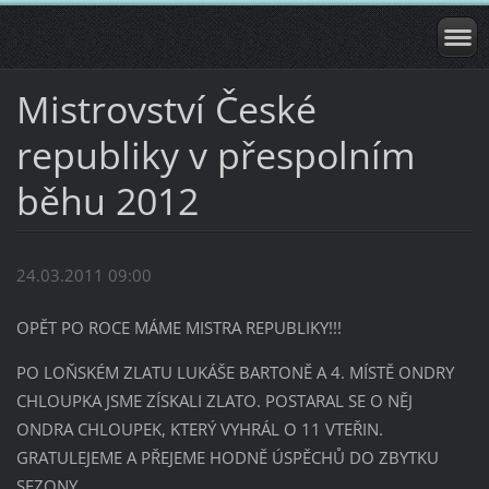
Mistrovství České
republiky v přespolním
běhu 2012
24.03.2011 09:00
OPĚT PO ROCE MÁME MISTRA REPUBLIKY!!!
PO LOŇSKÉM ZLATU LUKÁŠE BARTONĚ A 4. MÍSTĚ ONDRY
CHLOUPKA JSME ZÍSKALI ZLATO. POSTARAL SE O NĚJ
ONDRA CHLOUPEK, KTERÝ VYHRÁL O 11 VTEŘIN.
GRATULEJEME A PŘEJEME HODNĚ ÚSPĚCHŮ DO ZBYTKU
SEZONY.